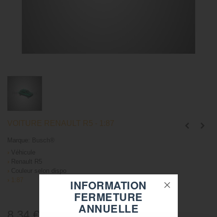
VOITURE RENAULT R5 - 1:87
Marque:
Busch®
›
Véhicule
›
Renault R5
›
Couleur selon dispo
›
1:87
INFORMATION
FERMETURE
ANNUELLE
8,34 €
TTC