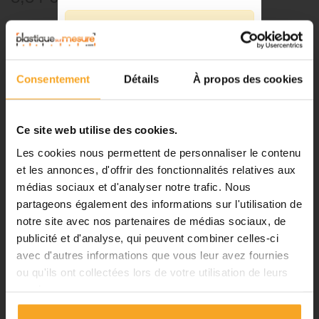
Référence:
8342500
⚠️
Fermeture du 08 août au 23 août
-
+
inclus
Consentement
Détails
À propos des cookies
Notre équipe prend ses congés
Ajouter au panier
d'été. Vous pouvez continuer à
passer vos commandes sur notre
Ce site web utilise des cookies.
site pendant cette période.
Les cookies nous permettent de personnaliser le contenu
et les annonces, d'offrir des fonctionnalités relatives aux
DESCRIPTION
médias sociaux et d'analyser notre trafic. Nous
ℹ️
partageons également des informations sur l'utilisation de
notre site avec nos partenaires de médias sociaux, de
Planification et expédition de vos
Voiture Renault R5 - 1:87
commandes :
publicité et d'analyse, qui peuvent combiner celles-ci
avec d'autres informations que vous leur avez fournies
•
Commandes classiques :
Attention
: couleur non contractuelle
ou qu'ils ont collectées lors de votre utilisation de leurs
Celles passées à partir du 06
Véhicules peints pour donner vie à vos maquettes.
services.
août seront traitées dès notre
retour à compter du 24 août.