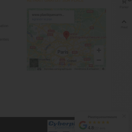
RETRAIT GRATUIT SUR PLACE
Panier
tation
Haut
ventes
Plastiquesurmeure
★
★
★
★
★
4.8
222 avis