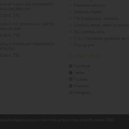
PLAQUE PLEXIGLASS TRANSPARENT
Paiement sécurisé
INCOLORE BRILLANT...
Mentions légales
37,20 €
TTC
F.A.Q questions, réponses
PLAQUE PVC RIGIDE BLANC (SATINÉ
Livraison, retrait, délais et rétrac
OPAQUE) 2MM
Qui sommes nous
39,30 €
TTC
C.G.V Conditions générales de 
FEUILLE PLEXIGLASS TRANSPARENT
Plan du site
INCOLORE...
26,58 €
TTC
SUIVEZ NOUS
Facebook
Twitter
Youtube
Pinterest
Instagram
www.plastiquesurmesure.com vous propose ses produits depuis 2012.