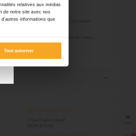
nnalités relatives aux médias
on de notre site avec nos
 d'autres informations que
pter parfaitement à votre Citroën 2 CV. Il protégera
 2CV !
les
ser d’autres compteurs ou pièces en plexi de voiture
 du
Tout autoriser
OÙ SOMMES-NOUS
4 Rue Eugène Hénaff
contact
93240 STAINS
0