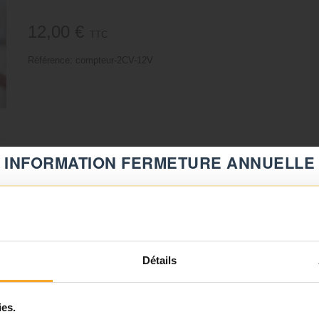
12,00 €
TTC
Référence:
compteur-2CV-12V
INFORMATION FERMETURE ANNUELLE
⚠️
Fermeture du 08 août au 23 août inclus
Notre équipe prend ses congés d'été. Vous pouvez continuer à
Détails
passer vos commandes sur notre site pendant cette période.
ies.