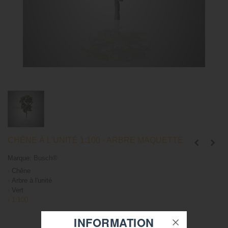
CHÊNE À L'UNITÉ 1:100 - ARBRE MAQUETTE
Marque:
Busch®
›
Chêne
›
Arbre à l'unité
›
Vert
›
1:100
INFORMATION