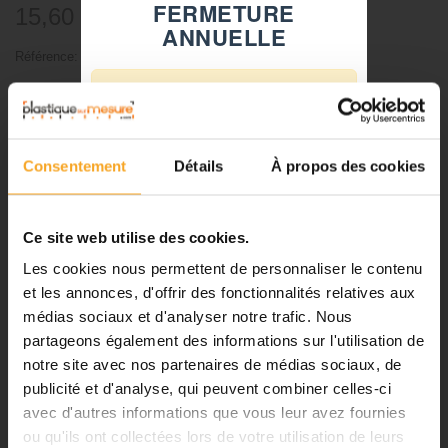
FERMETURE
15,60 €
TTC
ANNUELLE
Référence:
811006
⚠️
-
+
Fermeture du 08 août au 23 août
inclus
Ajouter au panier
Consentement
Détails
À propos des cookies
Notre équipe prend ses congés
d'été. Vous pouvez continuer à
passer vos commandes sur notre
Ce site web utilise des cookies.
site pendant cette période.
Les cookies nous permettent de personnaliser le contenu
DESCRIPTION
et les annonces, d'offrir des fonctionnalités relatives aux
médias sociaux et d'analyser notre trafic. Nous
ℹ️
Chêne à l'unité 1:100 - arbre
partageons également des informations sur l'utilisation de
notre site avec nos partenaires de médias sociaux, de
Planification et expédition de vos
maquette
commandes :
publicité et d'analyse, qui peuvent combiner celles-ci
avec d'autres informations que vous leur avez fournies
•
Commandes classiques :
Attention
: la teinte de la couleur peut varier selon nos arrivages.
ou qu'ils ont collectées lors de votre utilisation de leurs
Celles passées à partir du 06