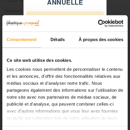
ANNUELLE
TTC
Référence:
8518221
⚠️
-
+
Fermeture du 08 août au 23 août
inclus
Consentement
Détails
À propos des cookies
Ajouter au panier
Notre équipe prend ses congés
d'été. Vous pouvez continuer à
passer vos commandes sur notre
Ce site web utilise des cookies.
site pendant cette période.
Les cookies nous permettent de personnaliser le contenu
DESCRIPTION
et les annonces, d'offrir des fonctionnalités relatives aux
médias sociaux et d'analyser notre trafic. Nous
ℹ️
partageons également des informations sur l'utilisation de
Baguette balsa 2x2 mm - lot de
notre site avec nos partenaires de médias sociaux, de
Planification et expédition de vos
10 pièces
commandes :
publicité et d'analyse, qui peuvent combiner celles-ci
avec d'autres informations que vous leur avez fournies
•
Commandes classiques :
Baguette balsa bois naturel pour maquettistes professionnels et
ou qu'ils ont collectées lors de votre utilisation de leurs
Celles passées à partir du 06
amateurs.
services.
août seront traitées dès notre