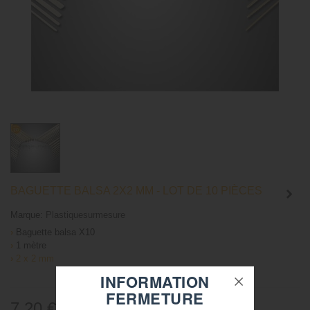
BAGUETTE BALSA 2X2 MM - LOT DE 10 PIÈCES
Marque:
Plastiquesurmesure
›
Baguette balsa X10
›
1 mètre
›
2 x 2 mm
INFORMATION
FERMETURE
7,20 €