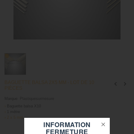
BAGUETTE BALSA 2X5 MM - LOT DE 10
PIÈCES
Marque:
Plastiquesurmesure
›
Baguette balsa X10
›
1 mètre
›
2 x 5 mm
INFORMATION
FERMETURE