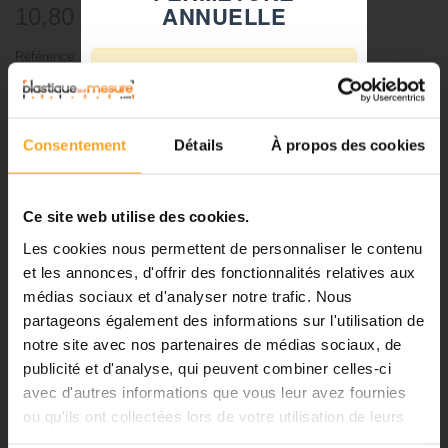
ANNUELLE
10,80 €
TTC
Référence:
8518251
⚠️
-
Fermeture du 08 août au 23 août
+
inclus
Consentement
Détails
À propos des cookies
Notre équipe prend ses congés
Ajouter au panier
d'été. Vous pouvez continuer à
passer vos commandes sur notre
Ce site web utilise des cookies.
site pendant cette période.
Les cookies nous permettent de personnaliser le contenu
et les annonces, d'offrir des fonctionnalités relatives aux
DESCRIPTION
médias sociaux et d'analyser notre trafic. Nous
ℹ️
partageons également des informations sur l'utilisation de
Baguette balsa 2x5 mm - lot de
notre site avec nos partenaires de médias sociaux, de
Planification et expédition de vos
commandes :
publicité et d'analyse, qui peuvent combiner celles-ci
10 pièces
avec d'autres informations que vous leur avez fournies
•
Commandes classiques :
ou qu'ils ont collectées lors de votre utilisation de leurs
Celles passées à partir du 06
Baguette balsa bois naturel pour maquettistes professionnels et
amateurs.
services.
août seront traitées dès notre