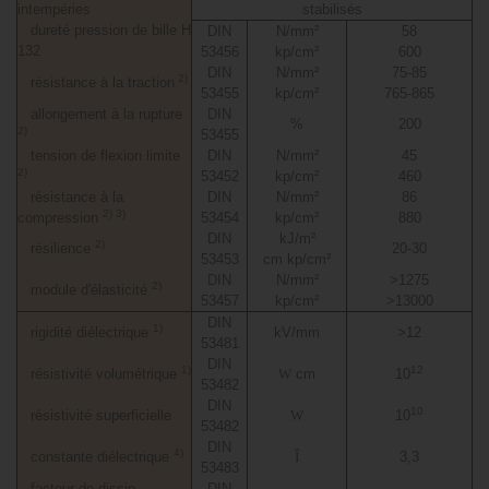
intempéries
stabilisés
dureté pression de bille H
DIN
N/mm²
58
132
53456
kp/cm²
600
DIN
N/mm²
75-85
2)
résistance à la traction
53455
kp/cm²
765-865
allongement à la rupture
DIN
%
200
2)
53455
tension de flexion limite
DIN
N/mm²
45
2)
53452
kp/cm²
460
résistance à la
DIN
N/mm²
86
2) 3)
compression
53454
kp/cm²
880
DIN
kJ/m²
2)
résilience
20-30
53453
cm kp/cm²
DIN
N/mm²
>1275
2)
module d'élasticité
53457
kp/cm²
>13000
DIN
1)
rigidité diélectrique
kV/mm
>12
53481
DIN
1)
12
résistivité volumétrique
W
cm
10
53482
DIN
10
résistivité superficielle
W
10
53482
DIN
4)
constante diélectrique
Î
3,3
53483
facteur de dissip.
DIN