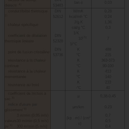
tan
d
0,03
4)
diélectr.
53483
conductibilité thermique
DIN
W/mK
0,28
2)
52612
kcal/mh °C
0,24
J/g K
1,36
chaleur spécifique
cal/g °C
0,3
1/K
coefficient de dilatation
DIN
(-5)
10
7
thermique linéaire
52328
1/°C
DIN
K
488
point de fusion cristalline
53736
°C
215
résistance à la chaleur
K
363-373
continue
°C
90-100
résistance à la chaleur
K
413
momentanée
°C
140
K
233
résistance au froid
-°C
40
coefficient de friction à
µ
0,38-0,45
5)
sec
indice d'usure par
µm/km
0,23
5)
glissement
3 m/min (0,05 m/s)
0,7
(kp . m) / (cm²
valeurs
30 m/min (0,5 m/s)
0,5
. s)
8)
pv
300 m/min (5 m/s)
0,4