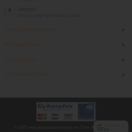
Adresse :
4 Rue Eugène Hénaff 93240 STAINS
MEILLEURES VENTES
INFORMATIONS
SUIVEZ NOUS
OÙ SOMMES-NOUS
★
★
★
★
★
© 2022 www.plastiquesurmesure.com. Tous droits réservés |
4.8