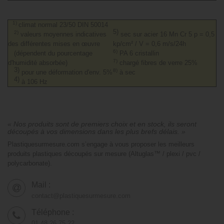
1)
climat normal 23/50 DIN 50014
5)
2)
valeurs moyennes indicatives
sec sur acier 16 Mn Cr 5 p = 0,5
des différentes mises en œuvre
kp/cm² / V = 0,6 m/s/24h
6)
(dépendent du pourcentage
PA 6 cristallin
7)
d'humidité absorbée)
chargé fibres de verre 25%
3)
8)
pour une déformation d'env. 5%
à sec
4)
à 106 Hz
« Nos produits sont de premiers choix et en stock, ils seront
découpés à vos dimensions dans les plus brefs délais. »
Plastiquesurmesure.com s’engage à vous proposer les meilleurs
produits plastiques découpés sur mesure (Altuglas™ / plexi / pvc /
polycarbonate).
Mail :
contact@plastiquesurmesure.com
Téléphone :
01.48.26.75.22