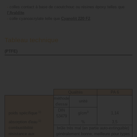
-
colles contact à base de caoutchouc ou résines époxy telles que
l’Araldite
.
-
colle cyanoacrylate telle que
Cyanolit 220 F2
.
Tableau technique
(PTFE)
Qualités
PA 6
méthode
unité
d'essai
DIN
1)
3
poids spécifique
g/cm
1,14
53479
1)
absorption d'eau
%
3,5
combustibilité
brûle très mal (en partie auto-extinguible)
résistance aux
généralement bonne, meilleure pour types