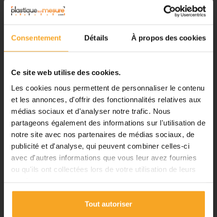
⚠️
Fermeture du 08 août au 23 août
PA Polyamide
inclus
Consentement
Détails
À propos des cookies
Notre équipe prend ses congés
Connu sous la désignation commerciale suivante :
®
d'été. Vous pouvez continuer à
ERTALON
®
NYLATRON
passer vos commandes sur notre
Ce site web utilise des cookies.
®
NYLON
site pendant cette période.
Les cookies nous permettent de personnaliser le contenu
Applications du PA
et les annonces, d'offrir des fonctionnalités relatives aux
Les polyamides (PA6/PA66/PA12/...) s'utilisent pour une grande
médias sociaux et d'analyser notre trafic. Nous
ℹ️
diversité de pièces dans la construction de machines et d'appareils
partageons également des informations sur l'utilisation de
ainsi que dans l'entretien industriel :
notre site avec nos partenaires de médias sociaux, de
Planification et expédition de vos
-
Coussinets
commandes :
publicité et d'analyse, qui peuvent combiner celles-ci
-
Paliers (bonne propriété au glissement),
avec d'autres informations que vous leur avez fournies
•
Commandes classiques :
-
Glissières,
ou qu'ils ont collectées lors de votre utilisation de leurs
Celles passées à partir du 06
-
Roues, galets
-
...
services.
août seront traitées dès notre
retour à compter du 24 août.
Propriétés du PA
Tout autoriser
•
Découpes avec finitions :
En