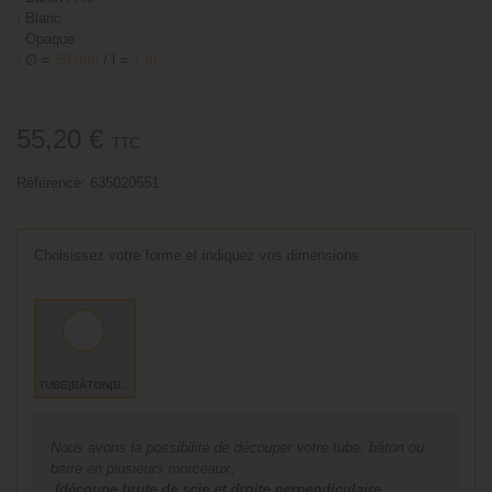
›
Blanc
›
Opaque
›
∅ =
55 mm
/ l =
1 m
55,20 €
TTC
Référence:
635020551
Choisissez votre forme et indiquez vos dimensions
TUBE|BÂTON|BARRE
Nous avons la possibilité de découper votre tube, bâton ou
barre en plusieurs morceaux,
(découpe brute de scie et droite perpendiculaire