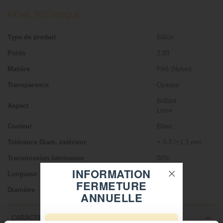
FICHE TECHNIQUE
Type de produit
Bâton
Poids
2.93
Matière
PA6 (Nylon)
Transparence
Opaque
Brillant
Aspect
Lisse
Couleur
Blanc
Tolérance Diam. extérieur
+ 0.3 /+1.3 mm
Transmission lumineuse
00%
INFORMATION
Longueur
1 m
FERMETURE
Diamètre
055 mm
ANNUELLE
CARACTÉRISTIQUES TECHNIQUES DU PA (NYLON)