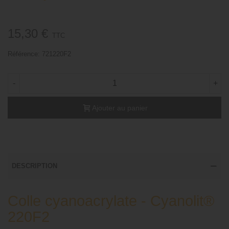
15,30 €
TTC
Référence:
721220F2
-
+
Ajouter au panier
DESCRIPTION
Colle cyanoacrylate - Cyanolit®
220F2