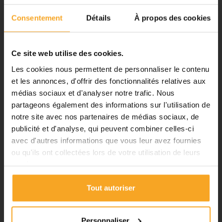
Fermeture du 08 août au 23 août
inclus
-
Polyamide
Consentement
Détails
À propos des cookies
Notre équipe prend ses congés
-
Polystyrène choc
d'été. Vous pouvez continuer à
-
Pom
-
PBT
passer vos commandes sur notre
Ce site web utilise des cookies.
-
EPDM
site pendant cette période.
-
PVC souple
Les cookies nous permettent de personnaliser le contenu
-
Caoutchouc
et les annonces, d'offrir des fonctionnalités relatives aux
médias sociaux et d'analyser notre trafic. Nous
ℹ️
Avantages du produits :
partageons également des informations sur l'utilisation de
notre site avec nos partenaires de médias sociaux, de
Planification et expédition de vos
-
Bonne tenue aux températures
commandes :
publicité et d'analyse, qui peuvent combiner celles-ci
-
Résistance aux chocs thermiques
-
Bonne tenue à l’humidité
avec d'autres informations que vous leur avez fournies
•
Commandes classiques :
-
Sans dégazage
ou qu'ils ont collectées lors de votre utilisation de leurs
Celles passées à partir du 06
-
Bonne tenue mécanique
services.
août seront traitées dès notre
-
Bonne conservation
retour à compter du 24 août.
Tout autoriser
•
Découpes avec finitions :
En
DÉTAILS DU PRODUIT
raison des délais de fabrication,
les commandes passées à partir
Personnaliser