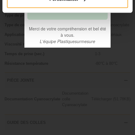
du 06 août seront traitées à
FICHE TECHNIQUE
compter du 31 août.
Type de produit
Colle
Type de colle
Colle cyanoacrylate
Merci de votre compréhension et bel été
à vous.
Application
Multi matériaux
L'équipe Plastiquesurmesure
Viscosité mPa·s
1-3
Temps de prise (sec.)
1-3
Résistance température
-80°C à 80°C
PIÈCE JOINTE
Documentation
Documentation Cyanoacrylate
colle
Télécharger (51.78KB)
Cyanoacrylate
GUIDE DES COLLES