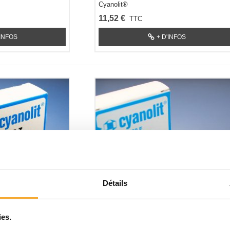
Cyanolit®
11,52 €
TTC
'INFOS
+ D'INFOS
Détails
ies.