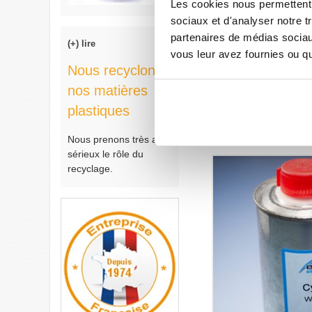
Les cookies nous permettent d
sociaux et d'analyser notre t
COLLE CYANOACRYLATE -
partenaires de médias sociaux
(+) lire
vous leur avez fournies ou qu'
Cyanolit®
Nous recyclons
15,30 €
TTC
nos matières
+ D
plastiques
Nous prenons très au
sérieux le rôle du
recyclage.