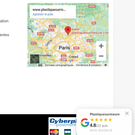
tation
ventes
Plastiquesurmeure
★
★
★
★
★
4.8
222 avis
AVIS GOOGLE