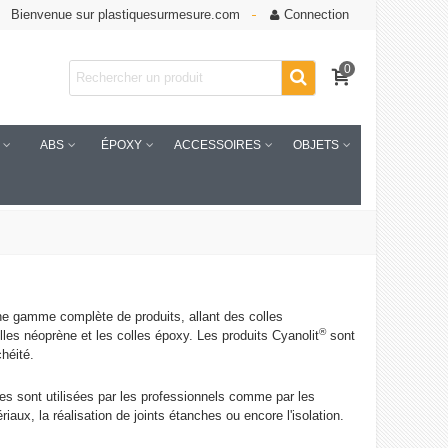
Bienvenue sur plastiquesurmesure.com
Connection
0
ABS
ÉPOXY
ACCESSOIRES
OBJETS
une gamme complète de produits, allant des colles
®
lles néoprène et les colles époxy. Les produits Cyanolit
sont
héité.
lles sont utilisées par les professionnels comme par les
riaux, la réalisation de joints étanches ou encore l'isolation.