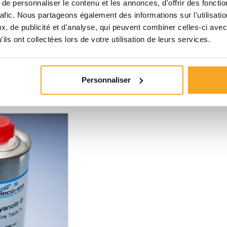
e personnaliser le contenu et les annonces, d'offrir des fonctio
rafic. Nous partageons également des informations sur l'utilisati
 CYANOLIT® 212Z
COLLE CYANOACRYLATE - CYANOLIT® 732F
, de publicité et d'analyse, qui peuvent combiner celles-ci avec
ils ont collectées lors de votre utilisation de leurs services.
Cyanolit®
15,30 €
TTC
'INFOS
+ D'INFOS
Personnaliser