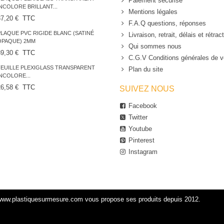
Paiement sécurisé
INCOLORE BRILLANT...
Mentions légales
37,20 €
TTC
F.A.Q questions, réponses
PLAQUE PVC RIGIDE BLANC (SATINÉ
Livraison, retrait, délais et rétrac
OPAQUE) 2MM
Qui sommes nous
39,30 €
TTC
C.G.V Conditions générales de 
FEUILLE PLEXIGLASS TRANSPARENT
Plan du site
INCOLORE...
26,58 €
TTC
SUIVEZ NOUS
Facebook
Twitter
Youtube
Pinterest
Instagram
www.plastiquesurmesure.com vous propose ses produits depuis 2012.