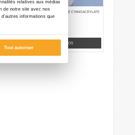
nnalités relatives aux médias
on de notre site avec nos
ACCÉLÉRATEUR POUR COLLE CYANOACRYLATE
 d'autres informations que
- CYANOLIT® SPRAY 200 ML
Cyanolit®
31,20 €
TTC
+ D'INFOS
Tout autoriser