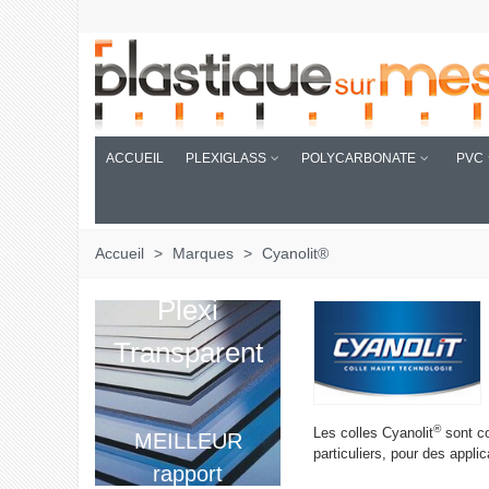
ACCUEIL
PLEXIGLASS
POLYCARBONATE
PVC
Accueil
>
Marques
>
Cyanolit®
Plexi
Transparent
®
Les colles Cyanolit
sont co
MEILLEUR
particuliers, pour des applic
rapport