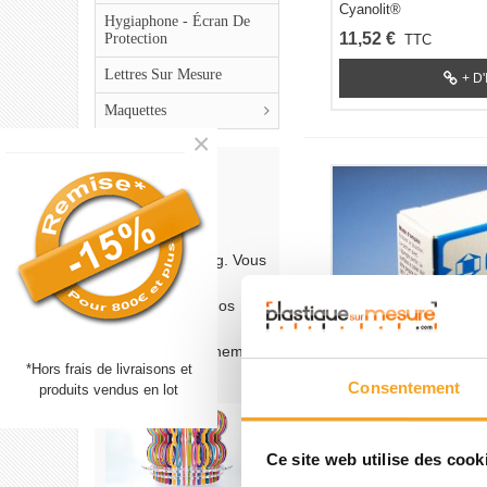
Cyanolit®
Hygiaphone - Écran De
11,52 €
Protection
TTC
Lettres Sur Mesure
+ D
Maquettes
×
(+) lire
Blog
Visitez notre blog. Vous
y trouverez les
réalisations de nos
clients. Vous y
trouverez certainement
*Hors frais de livraisons et
des idées.
Consentement
produits vendus en lot
Ce site web utilise des cook