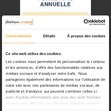
ANNUELLE
7,20 €
TTC
⚠️
Référence:
856201210
Fermeture du 08 août au 23 août
inclus
Consentement
Détails
À propos des cookies
Notre équipe prend ses congés
-
+
d'été. Vous pouvez continuer à
passer vos commandes sur notre
Ajouter au panier
Ce site web utilise des cookies.
site pendant cette période.
Les cookies nous permettent de personnaliser le contenu
et les annonces, d'offrir des fonctionnalités relatives aux
médias sociaux et d'analyser notre trafic. Nous
ℹ️
partageons également des informations sur l'utilisation de
DESCRIPTION
notre site avec nos partenaires de médias sociaux, de
Planification et expédition de vos
commandes :
publicité et d'analyse, qui peuvent combiner celles-ci
Corde à piano - 1,2 mm - lot de
avec d'autres informations que vous leur avez fournies
•
Commandes classiques :
ou qu'ils ont collectées lors de votre utilisation de leurs
Celles passées à partir du 06
10
services.
août seront traitées dès notre