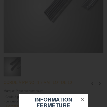
CORDE À PIANO - 1,2 MM - LOT DE 10
Marque:
Plastiquesurmesure
›
Corde à piano x10
INFORMATION
›
Longueur de 1 mètre
FERMETURE
›
1,2 mm de diamètre