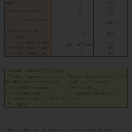
momentanée
°C
140
K
233
résistance au froid
-°C
40
coefficient de friction à
µ
0,38-0,45
5)
sec
indice d'usure par
µm/km
0,23
5)
glissement
3 m/min (0,05 m/s)
0,7
(kp . m) / (cm²
valeurs
30 m/min (0,5 m/s)
0,5
. s)
8)
pv
300 m/min (5 m/s)
0,4
1)
climat normal 23/50 DIN 50014
5)
2)
valeurs moyennes indicatives
sec sur acier 16 Mn Cr 5 p = 0,5
des différentes mises en œuvre
kp/cm² / V = 0,6 m/s/24h
6)
(dépendent du pourcentage
PA 6 cristallin
7)
d'humidité absorbée)
chargé fibres de verre 25%
3)
8)
pour une déformation d'env. 5%
à sec
4)
à 106 Hz
« Nos produits sont de premiers choix et en stock, ils seront