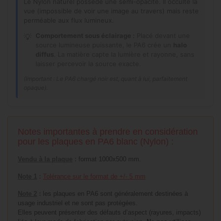
Le Nylon naturel possède une semi-opacité. Il occulte la
vue (impossible de voir une image au travers) mais reste
perméable aux flux lumineux.
Comportement sous éclairage :
Placé devant une
💡
source lumineuse puissante, le PA6 crée un
halo
diffus
. La matière capte la lumière et rayonne, sans
laisser percevoir la source exacte.
(Important : Le PA6 chargé noir est, quant à lui, parfaitement
opaque).
Notes importantes à prendre en considération
pour les plaques en PA6 blanc (Nylon) :
Vendu à la plaque
:
format 1000x500 mm.
Note 1
:
Tolérance sur le format de +/- 5 mm
Note 2
:
les plaques en PA6 sont généralement destinées à
usage industriel et ne sont pas protégées.
Elles peuvent présenter des défauts d’aspect (rayures, impacts)