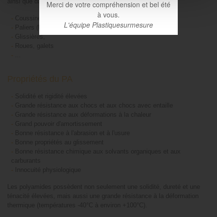
ainsi que dans l'entretien industriel :
Merci de votre compréhension et bel été
à vous.
-
Coussinets
L'équipe Plastiquesurmesure
-
Paliers (bonne propriété au glissement),
-
Glissières,
-
Roues, galets
-
...
Propriétés du PA
-
Solidité et rigidité élevées
-
Grande résistance aux chocs et aux chocs avec entaille
-
Grande résistance aux déformations à la chaleur
-
Grand pouvoir d'amortissement
-
Bonne résistance à l'abrasion et à l'usure
-
Bonne propriétés au glissement
-
Bonne résistance chimique aux solvants organiques et aux
carburants
-
Innocuité physiologique
Les polyamides possèdent non seulement une solidité, dureté et une
ténacité élevées, mais aussi une grande résistance à la déformation
thermique (températures -40°C à environ +100°C).