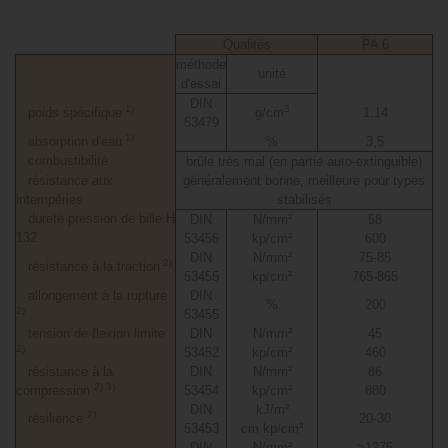
Qualités
PA 6
méthode
unité
d'essai
DIN
1)
3
poids spécifique
g/cm
1,14
53479
1)
absorption d'eau
%
3,5
combustibilité
brûle très mal (en partie auto-extinguible)
résistance aux
généralement bonne, meilleure pour types
intempéries
stabilisés
dureté pression de bille H
DIN
N/mm²
58
132
53456
kp/cm²
600
DIN
N/mm²
75-85
2)
résistance à la traction
53455
kp/cm²
765-865
allongement à la rupture
DIN
%
200
2)
53455
tension de flexion limite
DIN
N/mm²
45
2)
53452
kp/cm²
460
résistance à la
DIN
N/mm²
86
2) 3)
compression
53454
kp/cm²
880
DIN
kJ/m²
2)
résilience
20-30
53453
cm kp/cm²
DIN
N/mm²
>1275