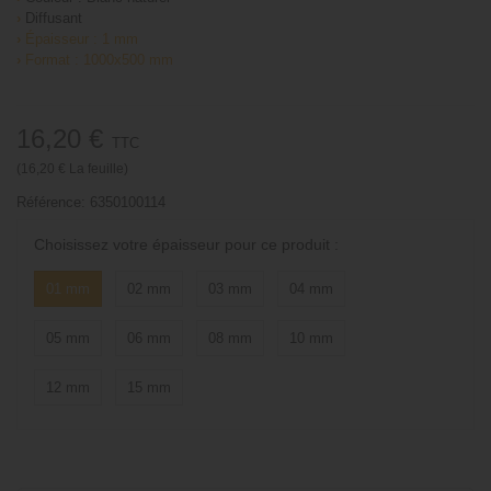
›
Diffusant
›
Épaisseur : 1 mm
›
Format : 1000x500 mm
16,20 €
TTC
(16,20 € La feuille)
Référence:
6350100114
Choisissez votre épaisseur pour ce produit :
01 mm
02 mm
03 mm
04 mm
05 mm
06 mm
08 mm
10 mm
12 mm
15 mm