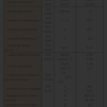
2)
module d'élasticité
53457
kp/cm²
>13000
DIN
1)
rigidité diélectrique
kV/mm
>12
53481
DIN
1)
12
résistivité volumétrique
W
cm
10
53482
DIN
10
résistivité superficielle
W
10
53482
DIN
4)
constante diélectrique
Î
3,3
53483
facteur de dissip.
DIN
tan
d
0,03
4)
diélectr.
53483
conductibilité thermique
DIN
W/mK
0,28
2)
52612
kcal/mh °C
0,24
J/g K
1,36
chaleur spécifique
cal/g °C
0,3
1/K
coefficient de dilatation
DIN
(-5)
10
7
thermique linéaire
52328
1/°C
DIN
K
488
point de fusion cristalline
53736
°C
215
résistance à la chaleur
K
363-373
continue
°C
90-100
résistance à la chaleur
K
413