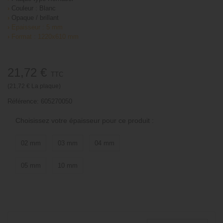
›
Couleur : Blanc
›
Opaque / brillant
›
Epaisseur : 5 mm
›
Format : 1220x610 mm
21,72 €
TTC
(21,72 € La plaque)
Référence:
605270050
Choisissez votre épaisseur pour ce produit :
02 mm
03 mm
04 mm
05 mm
10 mm