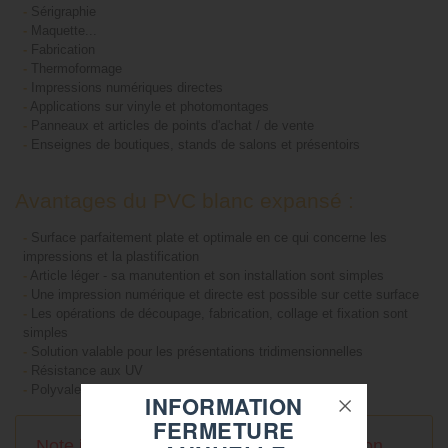
-
Sérigraphie
-
Maquette...
-
Fabrication
-
Thermoformage
-
Impressions numériques directes
-
Applications sur vinyle et photomontages
-
Panneaux et articles de points d'achat / de vente
-
Enseignes de boutiques, stands de salons et présentoirs
Avantages du PVC blanc expansé :
-
Surface parfaitement plate et optimale en ce qui concerne les
impressions et la plastification
-
Article léger - sa manutention et son installation sont simples
-
Une impression numérique et directe est possible sur cette surface
-
Les opérations de découpage, fabrication, collage et fixation sont
simples
-
Solution valable pour les présentations tridimensionnelles
-
Résistance aux UV
-
Polyvalente
INFORMATION
FERMETURE
Note importante à prendre en considération