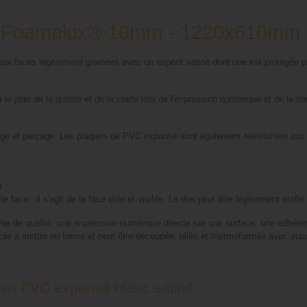
c Foamalux® 10mm - 1220x610mm
 faces légèrement grainées avec un aspect satiné dont une est protégée par 
le plan de la qualité et de la clarté lors de l'impression numérique et de la sér
ge et perçage. Les plaques de PVC expansé sont également résistantes aux UV,
)
 face : il s'agit de la face utile et visible. Le dos peut être légèrement éraflé
de qualité, une impression numérique directe sur une surface, une adhérenc
facile à mettre en forme et peut être découpée, pliée et thermoformée avec s
 en PVC expansé blanc satiné