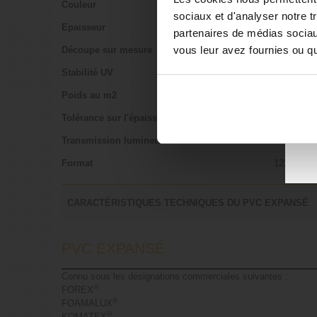
Couleur
Blanc
sociaux et d'analyser notre t
Epaisseur
10 mm
partenaires de médias sociaux
vous leur avez fournies ou qu'
Découpe sur mesure
Non, Vendu
•
Stabilité UV
Non
co
Poids au m2
6 Kg
Tolérance sur l'épaisseur
+/- 5%
Transmission lumineuse
00%
Format
1220 x 6
CARACTÉRISTIQUES TECHNIQUES DU PVC EXPANSÉ
PVC EXPANSÉ
Connu sous les désignations commerciales suivantes :
®
FOREX
®
FOAMALUX
®
KOMATEX