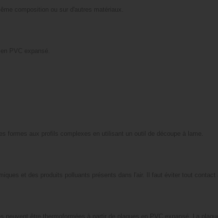
ême composition ou sur d'autres matériaux.
e en PVC expansé.
des formes aux profils complexes en utilisant un outil de découpe à lame.
ues et des produits polluants présents dans l'air. Il faut éviter tout contact
s peuvent être thermoformées à partir de plaques en PVC expansé. La plaque