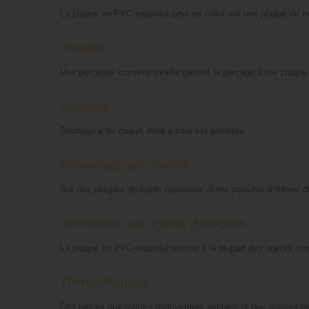
La plaque en PVC expansé peut se coller sur une plaque de m
Perçage
Une perceuse conventionnelle permet le perçage d'une plaqu
Soudage
Soudage à air chaud, bout à bout est possible.
Découpage par matrice
Sur des plaques de faible épaisseur ,Il est possible d'obtenir 
Résistance aux agents chimiques
La plaque en PVC expansé résiste à la plupart des agents chimiq
Thermoformage
Des pièces aux formes relativement simples et peu prononcée