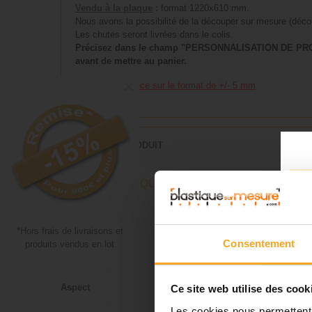
Vendu à la plaque
:
format 1220x610 mm.
Nous avons la possibilité de la découper sur mesure (déco
Les chutes seront livrées dans le colis.
Précisez dans le champ "PERSONNALISATION DE PRODUI
avant de mettre au panier.
×
Note 1
:
Tolérance sur le format de +/- 5 mm
DÉTAILS DU PRODUIT
FICHE TECHNIQUE
Type de produit
Plaque
*Hors frais de livraisons et
Matière
PVC expa
Consentement
produits vendus en lot
Transparence
Opaque
Lisse
Aspect
Ce site web utilise des cook
Satiné
Les cookies nous permettent d