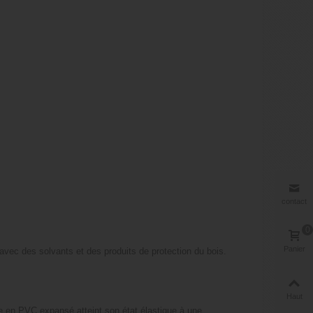
contact
0
Panier
 avec des solvants et des produits de protection du bois.
Haut
 en PVC expansé atteint son état élastique à une