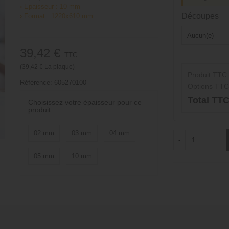
›
Epaisseur : 10 mm
Découpes
›
Format : 1220x610 mm
39,42 €
TTC
(39,42 € La plaque)
Produit TTC
Référence:
605270100
Options TTC
Total TT
Choisissez votre épaisseur pour ce
produit :
02 mm
03 mm
04 mm
-
+
05 mm
10 mm