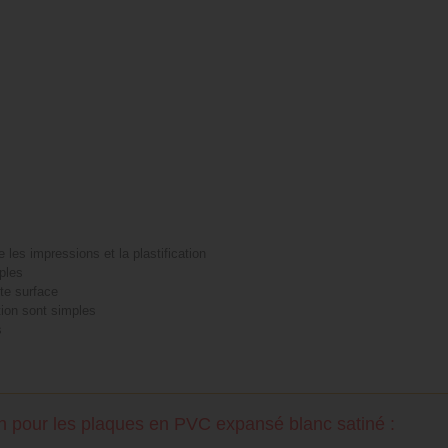
les impressions et la plastification
mples
te surface
tion sont simples
s
n pour les plaques en PVC expansé blanc satiné :