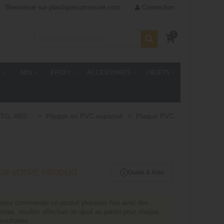
Bienvenue sur plastiquesurmesure.com
Connection
0
ABS
ÉPOXY
ACCESSOIRES
OBJETS
TG, ABS...
>
Plaque en PVC expansé
>
Plaque PVC
UR VOTRE PRODUIT
Guide & Aide
aitez commander ce produit plusieurs fois avec des
rentes, veuillez effectuer un ajout au panier pour chaque
 souhaitée.