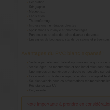
-
Décoration
-
Sérigraphie
-
Maquette...
-
Fabrication
-
Thermoformage
-
Impressions numériques directes
-
Applications sur vinyle et photomontages
-
Panneaux et articles de points d'achat / de vente
-
Enseignes de boutiques, stands de salons et présentoirs
Avantages du PVC blanc expansé :
-
Surface parfaitement plate et optimale en ce qui concerne 
-
Article léger - sa manutention et son installation sont si
-
Une impression numérique et directe est possible sur cet
-
Les opérations de découpage, fabrication, collage et fixa
-
Solution valable pour les présentations tridimensionnelle
-
Résistance aux UV
-
Polyvalente
Note importante à prendre en considératio