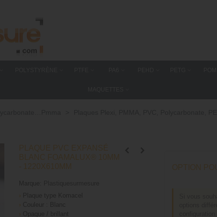
POLYSTYRÈNE
PTFE
PA6
PEHD
PETG
POM
MAQUETTES
 polycarbonate…Pmma
>
Plaques Plexi, PMMA, PVC, Polycarbonate, PE
PLAQUE PVC EXPANSÉ
BLANC FOAMALUX® 10MM
- 1220X610MM
OPTION PO
Marque:
Plastiquesurmesure
›
Plaque type Komacel
Si vous souh
›
Couleur : Blanc
options diffé
›
Opaque / brillant
configuration