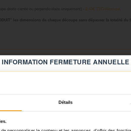
upe droite carrée ou perpendiculaire uniquement) -
2.40€ TTC/découpe
.
T" les dimensions de chaque découpe sans dépasser la totalité du f
INFORMATION FERMETURE ANNUELLE
⚠️
Fermeture du 08 août au 23 août inclus
Notre équipe prend ses congés d'été. Vous pouvez continuer à
nsé
Détails
passer vos commandes sur notre site pendant cette période.
ies.
ℹ️
e personnaliser le contenu et les annonces, d'offrir des fonctio