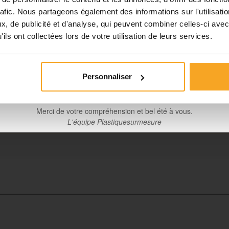
rafic. Nous partageons également des informations sur l'utilisati
Planification et expédition de vos commandes :
, de publicité et d'analyse, qui peuvent combiner celles-ci avec
•
Commandes classiques :
Celles passées à partir du 06 août
ils ont collectées lors de votre utilisation de leurs services.
 à la plaque
seront traitées dès notre retour à compter du 24 août.
Découpes avec finitions :
En raison des délais de fabrication, 
mmandes passées à partir du 06 août seront traitées à compter
Personnaliser
31 août.
Merci de votre compréhension et bel été à vous.
10 mm
L'équipe Plastiquesurmesure