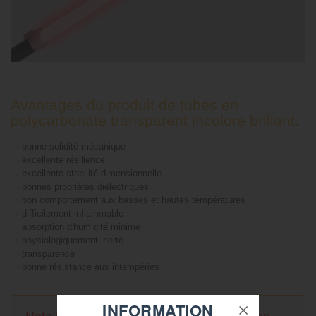
Avantages du produit de tubes en
polycarbonate transparent incolore brillant:
›
bonne solidité mécanique
›
excellente résilience
›
excellente stabilité dimensionnelle
›
bonnes propriétés diélectriques
›
bon comportement aux basses et hautes températures
›
difficilement inflammable
›
absorption d'humidité minime
›
physiologiquement inerte
›
transparence
›
bonne résistance aux intempéries
INFORMATION