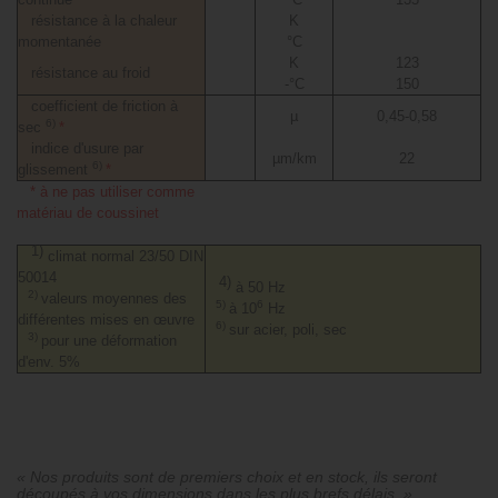
résistance à la chaleur
K
momentanée
°C
K
123
résistance au froid
-°C
150
coefficient de friction à
µ
0,45-0,58
6)
sec
*
indice d'usure par
µm/km
22
6)
glissement
*
* à ne pas utiliser comme
matériau de coussinet
1)
climat normal 23/50 DIN
50014
4)
à 50 Hz
2)
valeurs moyennes des
5)
6
à 10
Hz
différentes mises en œuvre
6)
sur acier, poli, sec
3)
pour une déformation
d'env. 5%
« Nos produits sont de premiers choix et en stock, ils seront
découpés à vos dimensions dans les plus brefs délais. »