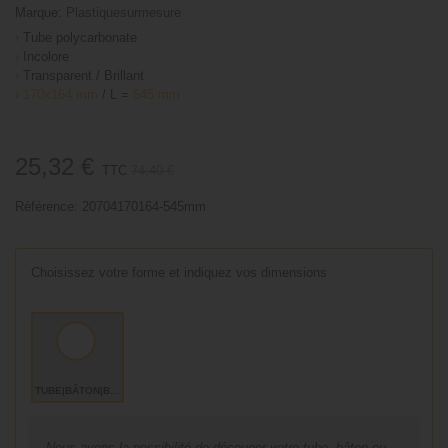
Marque:
Plastiquesurmesure
›
Tube polycarbonate
›
Incolore
›
Transparent / Brillant
›
170x164 mm
/ L =
545 mm
25,32 €
TTC
74,40 €
Référence:
20704170164-545mm
Choisissez votre forme et indiquez vos dimensions
TUBE|BÂTON|BARRE
Nous avons la possibilité de découper votre tube, bâton ou