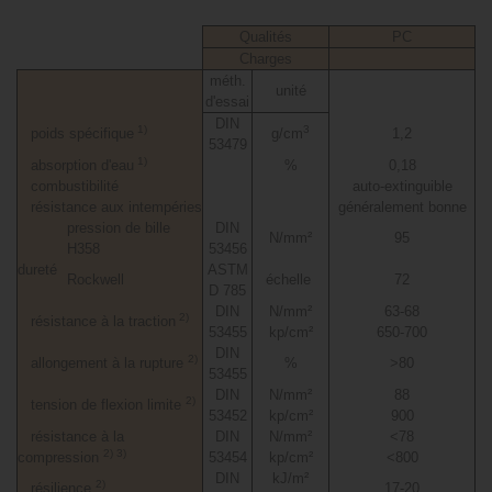
Qualités
PC
Charges
méth.
unité
d'essai
DIN
1)
3
poids spécifique
g/cm
1,2
53479
1)
absorption d'eau
%
0,18
combustibilité
auto-extinguible
résistance aux intempéries
généralement bonne
pression de bille
DIN
N/mm²
95
H358
53456
dureté
ASTM
Rockwell
échelle
72
D 785
DIN
N/mm²
63-68
2)
résistance à la traction
53455
kp/cm²
650-700
DIN
2)
allongement à la rupture
%
>80
53455
DIN
N/mm²
88
2)
tension de flexion limite
53452
kp/cm²
900
résistance à la
DIN
N/mm²
<78
2) 3)
compression
53454
kp/cm²
<800
DIN
kJ/m²
2)
résilience
17-20