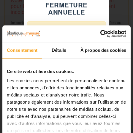
Note importante à prendre en considération
FERMETURE
pour les tubes en polycarbonate transparent
ANNUELLE
incolore brillant :
Important :
les tubes extrudés présentent des marques liées au
⚠️
mode de fabrication (stries longitudinales ) plus importantes à
mesure que le diamètre et l’épaisseur augmentent.
Fermeture du 08 août au 23 août
inclus
Consentement
Détails
À propos des cookies
Notre équipe prend ses congés
DÉTAILS DU PRODUIT
d'été. Vous pouvez continuer à
passer vos commandes sur notre
Ce site web utilise des cookies.
site pendant cette période.
FICHE TECHNIQUE
Les cookies nous permettent de personnaliser le contenu
et les annonces, d'offrir des fonctionnalités relatives aux
Type de produit
Tube
médias sociaux et d'analyser notre trafic. Nous
ℹ️
Matière
Polycarbonate
partageons également des informations sur l'utilisation de
Transparence
Transparent
notre site avec nos partenaires de médias sociaux, de
Planification et expédition de vos
commandes :
publicité et d'analyse, qui peuvent combiner celles-ci
Brillant
Aspect
avec d'autres informations que vous leur avez fournies
Lisse
•
Commandes classiques :
ou qu'ils ont collectées lors de votre utilisation de leurs
Celles passées à partir du 06
Couleur
Incolore