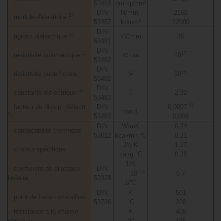
53453
cm kp/cm²
DIN
N/mm²
2160
2)
module d'élasticité
53457
kp/cm²
22000
DIN
1)
rigidité diélectrique
kV/mm
35
53481
DIN
1)
17
résistivité volumétrique
W
cm
10
53482
DIN
15
résistivité superficielle
W
10
53482
DIN
5)
constante diélectrique
Î
2,92
53483
4)
facteur de dissip. diélectr.
DIN
0,0007
tan
d
5)
53483
0,009
DIN
W/mK
0,24
conductibilité thermique
52612
kcal/mh °C
0,21
J/g K
1,17
chaleur spécifique
cal/g °C
0,28
1/K
coefficient de dilatation
DIN
(-5)
10
6-7
linéaire
52328
1/°C
DIN
K
501
point de fusion cristalline
53736
°C
228
résistance à la chaleur
K
408
continue
°C
135