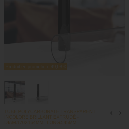
Produit en promotion
-49,08 €
TUBE POLYCARBONATE TRANSPARENT
INCOLORE BRILLANT EXTRUDÉ -
DIAM.170X164MM - LONG.545MM