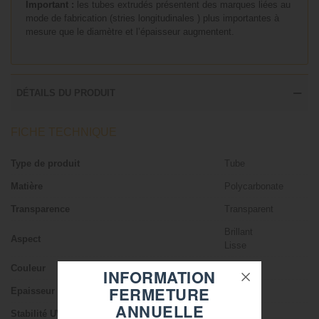
Important :
les tubes extrudés présentent des marques liées au
mode de fabrication (stries longitudinales ) plus importantes à
mesure que le diamètre et l’épaisseur augmentent.
DÉTAILS DU PRODUIT
FICHE TECHNIQUE
Type de produit
Tube
Matière
Polycarbonate
Transparence
Transparent
Brillant
Aspect
Lisse
Couleur
Violet
INFORMATION
FERMETURE
Epaisseur
1 mm
ANNUELLE
Stabilité UV
Oui