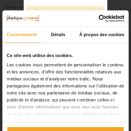
Tolérance sur l'épaisseur
+/- 5%
⚠️
Tolérance Diam. extérieur
+/- 1 %
Fermeture du 08 août au 23 août
Transmission lumineuse
N.C
inclus
Consentement
Détails
À propos des cookies
Longueur
4 m
Notre équipe prend ses congés
d'été. Vous pouvez continuer à
Section
10 x 10 mm
passer vos commandes sur notre
Ce site web utilise des cookies.
site pendant cette période.
CARACTÉRISTIQUES TECHNIQUES DU POLYCARBONATE
Les cookies nous permettent de personnaliser le contenu
et les annonces, d'offrir des fonctionnalités relatives aux
médias sociaux et d'analyser notre trafic. Nous
Pc polycarbonate
ℹ️
partageons également des informations sur l'utilisation de
Connu sous les désignations commerciales suivantes :
notre site avec nos partenaires de médias sociaux, de
Planification et expédition de vos
®
LEXAN
commandes :
publicité et d'analyse, qui peuvent combiner celles-ci
®
MACROCLEAR
avec d'autres informations que vous leur avez fournies
•
Commandes classiques :
®
MACROLON
ou qu'ils ont collectées lors de votre utilisation de leurs
Celles passées à partir du 06
Propriétés et caractéristiques du PC polycarbonate
services.
août seront traitées dès notre
retour à compter du 24 août.
Le polycarbonate, un thermoplaste linéaire sur base de polyester qui a