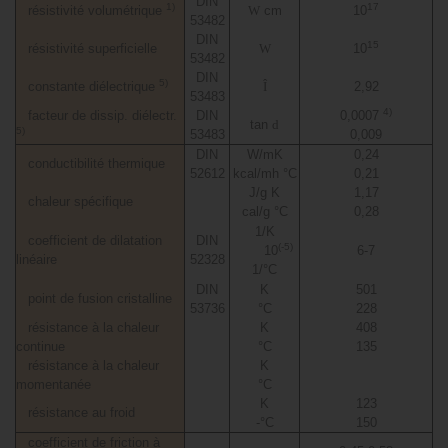
DIN
1)
17
résistivité volumétrique
W
cm
10
53482
DIN
15
résistivité superficielle
W
10
53482
DIN
5)
constante diélectrique
Î
2,92
53483
4)
facteur de dissip. diélectr.
DIN
0,0007
tan
d
5)
53483
0,009
DIN
W/mK
0,24
conductibilité thermique
52612
kcal/mh °C
0,21
J/g K
1,17
chaleur spécifique
cal/g °C
0,28
1/K
coefficient de dilatation
DIN
(-5)
10
6-7
linéaire
52328
1/°C
DIN
K
501
point de fusion cristalline
53736
°C
228
résistance à la chaleur
K
408
continue
°C
135
résistance à la chaleur
K
momentanée
°C
K
123
résistance au froid
-°C
150
coefficient de friction à