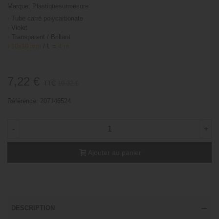
Marque:
Plastiquesurmesure
›
Tube carré polycarbonate
›
Violet
›
Transparent / Brillant
›
10x10 mm
/ L =
4 m
7,22 €
TTC
10,32 €
Référence:
207146524
-
+
Ajouter au panier
DESCRIPTION