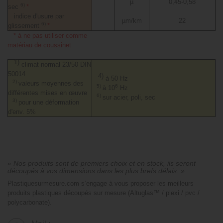
µ
0,45-0,58
6)
sec
*
indice d'usure par
µm/km
22
6)
glissement
*
* à ne pas utiliser comme
matériau de coussinet
1)
climat normal 23/50 DIN
50014
4)
à 50 Hz
2)
valeurs moyennes des
5)
6
à 10
Hz
différentes mises en œuvre
6)
sur acier, poli, sec
3)
pour une déformation
d'env. 5%
« Nos produits sont de premiers choix et en stock, ils seront
découpés à vos dimensions dans les plus brefs délais. »
Plastiquesurmesure.com s’engage à vous proposer les meilleurs
produits plastiques découpés sur mesure (Altuglas™ / plexi / pvc /
polycarbonate).