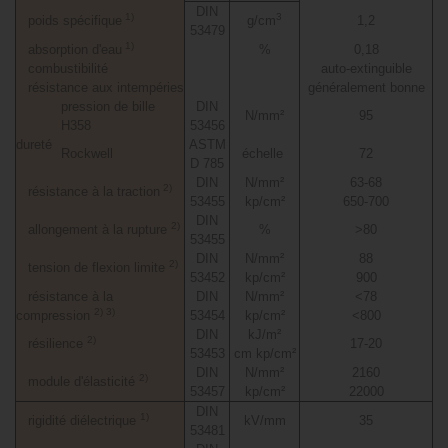
DIN
1)
3
poids spécifique
g/cm
1,2
53479
1)
absorption d'eau
%
0,18
combustibilité
auto-extinguible
résistance aux intempéries
généralement bonne
pression de bille
DIN
N/mm²
95
H358
53456
dureté
ASTM
Rockwell
échelle
72
D 785
DIN
N/mm²
63-68
2)
résistance à la traction
53455
kp/cm²
650-700
DIN
2)
allongement à la rupture
%
>80
53455
DIN
N/mm²
88
2)
tension de flexion limite
53452
kp/cm²
900
résistance à la
DIN
N/mm²
<78
2) 3)
compression
53454
kp/cm²
<800
DIN
kJ/m²
2)
résilience
17-20
53453
cm kp/cm²
DIN
N/mm²
2160
2)
module d'élasticité
53457
kp/cm²
22000
DIN
1)
rigidité diélectrique
kV/mm
35
53481