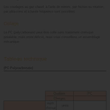
Les soudages au gaz chaud, à l'aide de miroirs, par friction ou rotation,
par ultra-sons et à haute fréquence sont possibles.
Collage
Le PC (polycarbonate) peut être collé sans traitement chimique
préalable, mais reste délicat, nous vous conseillons un assemblage
mécanique.
Tableau technique
(PC Polycarbonate)
Qualités
PC
Charges
méth.
unité
d'essai